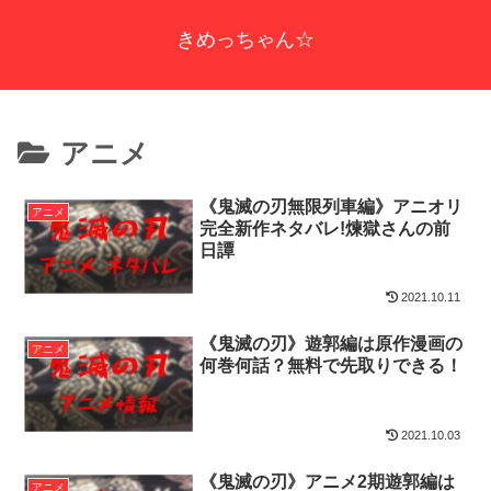
きめっちゃん☆
アニメ
《鬼滅の刃無限列車編》アニオリ
アニメ
完全新作ネタバレ!煉獄さんの前
日譚
2021.10.11
《鬼滅の刃》遊郭編は原作漫画の
アニメ
何巻何話？無料で先取りできる！
2021.10.03
《鬼滅の刃》アニメ2期遊郭編は
アニメ