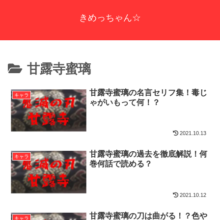
きめっちゃん☆
甘露寺蜜璃
甘露寺蜜璃の名言セリフ集！毒じ
キャラ
ゃがいもって何！？
2021.10.13
甘露寺蜜璃の過去を徹底解説！何
キャラ
巻何話で読める？
2021.10.12
甘露寺蜜璃の刀は曲がる！？色や
キャラ