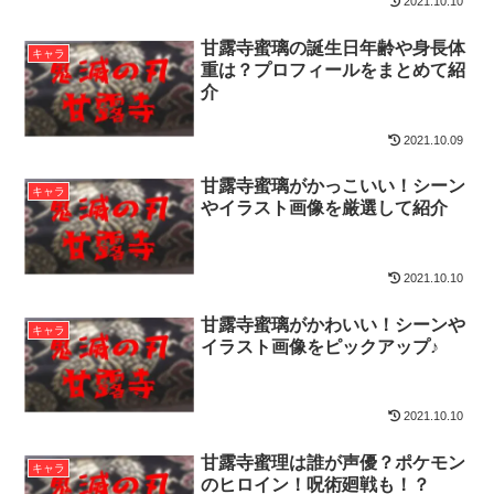
2021.10.10
甘露寺蜜璃の誕生日年齢や身長体
キャラ
重は？プロフィールをまとめて紹
介
2021.10.09
甘露寺蜜璃がかっこいい！シーン
キャラ
やイラスト画像を厳選して紹介
2021.10.10
甘露寺蜜璃がかわいい！シーンや
キャラ
イラスト画像をピックアップ♪
2021.10.10
甘露寺蜜理は誰が声優？ポケモン
キャラ
のヒロイン！呪術廻戦も！？