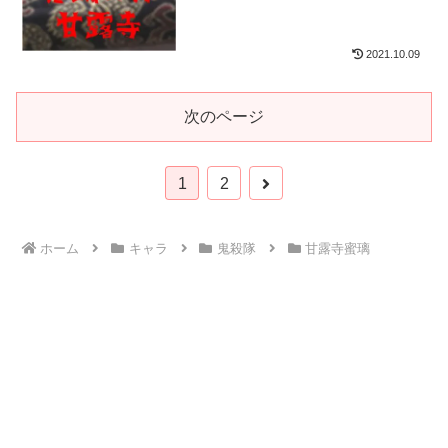
2021.10.09
次のページ
次
1
2
へ
ホーム
キャラ
鬼殺隊
甘露寺蜜璃