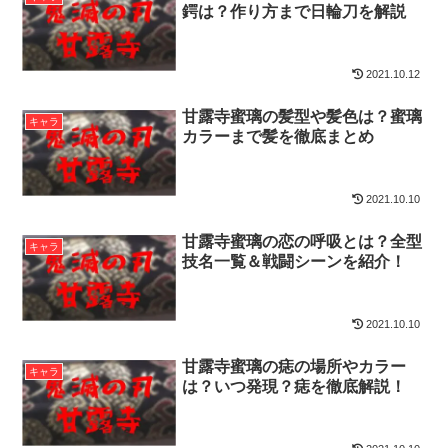
鍔は？作り方まで日輪刀を解説
2021.10.12
甘露寺蜜璃の髪型や髪色は？蜜璃
キャラ
カラーまで髪を徹底まとめ
2021.10.10
甘露寺蜜璃の恋の呼吸とは？全型
キャラ
技名一覧＆戦闘シーンを紹介！
2021.10.10
甘露寺蜜璃の痣の場所やカラー
キャラ
は？いつ発現？痣を徹底解説！