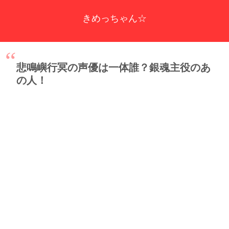
きめっちゃん☆
悲鳴嶼行冥の声優は一体誰？銀魂主役のあ
の人！