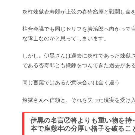
炎柱煉獄杏寿郎が上弦の参猗窩座と戦闘し命
柱合会議でも同じセリフを炭治郎へ向かって
な隊士なのかと思ってしまいます。
しかし、伊黒さんは過去に炎柱であった煉獄
である杏寿郎とも鍛錬をつんできた過去があ
同じ言葉ではあるが意味合いは全く違う
煉獄さんへ信頼と、それを失った現実を受け
伊黒の名言②箸よりも重い物を持
本で座敷牢の分厚い格子を破るこ