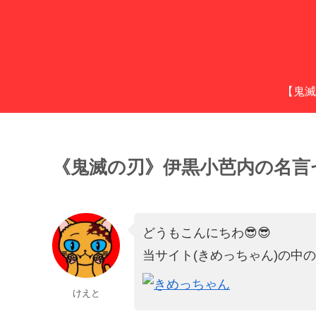
【鬼滅
《鬼滅の刃》伊黒小芭内の名言
どうもこんにちわ😎😎
当サイト(きめっちゃん)の中
けえと