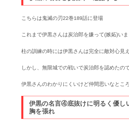
こちらは鬼滅の刃22巻189話に登場
これまで伊黒さんは炭治郎を嫌って(嫉妬)い
柱の訓練の時には伊黒さんは完全に敵対心見
しかし、無限城での戦いで炭治郎を認めたの
伊黒さんのわかりにくいけど仲間思いなとこ
伊黒の名言④底抜けに明るく優し
胸を張れ