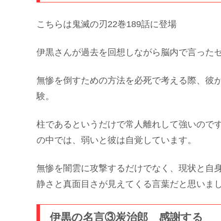
こちらは鬼滅の刃22巻189話に登場
伊黒さんが過去を回想しながら脳内で言った
無惨を倒すための方法を必死で考える際、彼
験。
柱であるというだけで常人離れして強いので
の中では、弱いと彼は自覚しています。
無惨を闇雲に攻撃するだけでなく、現状と自
静さと真面目さが見えてくる言葉だと思いま
伊黒の名言③炭治郎 感謝する