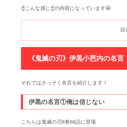
☝️こんな感じ☝️の内容になっています🤩
目
《鬼滅の刃》伊黒小芭内の名言
それではさっそく名言を紹介します！
伊黒の名言①俺は信じない
こちらは鬼滅の刃8巻66話に登場