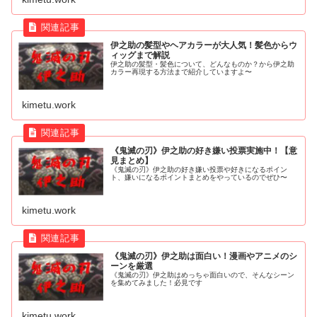
伊之助の髪型やヘアカラーが大人気！髪色からウ
ィッグまで解説
伊之助の髪型・髪色について、どんなものか？から伊之助
カラー再現する方法まで紹介していますよ〜
kimetu.work
《鬼滅の刃》伊之助の好き嫌い投票実施中！【意
見まとめ】
《鬼滅の刃》伊之助の好き嫌い投票や好きになるポイン
ト、嫌いになるポイントまとめをやっているのでぜひ〜
kimetu.work
《鬼滅の刃》伊之助は面白い！漫画やアニメのシ
ーンを厳選
《鬼滅の刃》伊之助はめっちゃ面白いので、そんなシーン
を集めてみました！必見です
kimetu.work