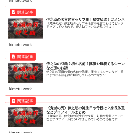
kimetu.work
伊之助の名言迷言セリフ集！猪突猛進！ゴメンネ
《鬼滅の刃》伊之助のセリフを名言や迷言にわけてピック
アップしているので、伊之助ファンは必見ですよ！
kimetu.work
伊之助の羽織？柄の名前？隊服や服着てるシーン
など服のお話
伊之助の羽織の柄の名前や隊服、服着てるシーンなど、服
にまつわる話を徹底解説しているのでぜひ〜
kimetu.work
《鬼滅の刃》伊之助の誕生日や母親は？身長体重
などプロフィールまとめ
《鬼滅の刃》伊之助の誕生日や身長、好物や母親について
などプロフィールについてまとめているので必見です