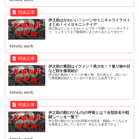
伊之助はかわいい！シーンやミニキャライラスト
まとめ！イイヨキニシナイデ
伊之助はとにかくかわいいんです！可愛いシーンやイラス
ト、ミニキャラまで徹底的にまとめてみたんでぜひ〜
kimetu.work
伊之助の素顔はイケメン？美少女！？被り物や目
など顔を徹底紹介
伊之助の素顔(イケメン)や被り物、目の色など、顔につい
て徹底解説紹介しているのであなたも必見ですよ！
kimetu.work
伊之助の獣(けだもの)の呼吸とは？全型技名や戦
闘シーンを一覧で
伊之助の獣(けだもの)の呼吸や全技名、戦闘シーンなんか
を徹底まとめしているので、あなたも必見ですよ！
kimetu.work