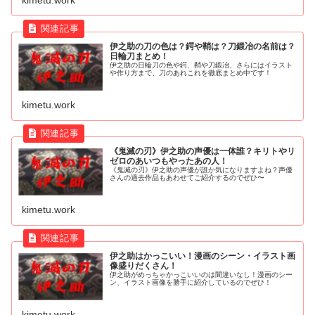
kimetu.work
伊之助の刀の色は？鍔や鞘は？刀鍛冶の名前は？
日輪刀まとめ！
伊之助の日輪刀の色や鍔、鞘や刀鍛冶、さらにはイラスト
や作り方まで、刀のあれこれを徹底まとめ中です！
kimetu.work
《鬼滅の刃》伊之助の声優は一体誰？キリトやリ
ゼロのあいつもやったあの人！
《鬼滅の刃》伊之助の声優が誰か気になりますよね？声優
さんの過去作品もあわせてご紹介するのでぜひ〜
kimetu.work
伊之助はかっこいい！漫画のシーン・イラスト画
像盛りだくさん！
伊之助がめっちゃかっこいいのは間違いなし！漫画のシー
ン、イラスト画像を勝手に紹介しているのでぜひ！
kimetu.work