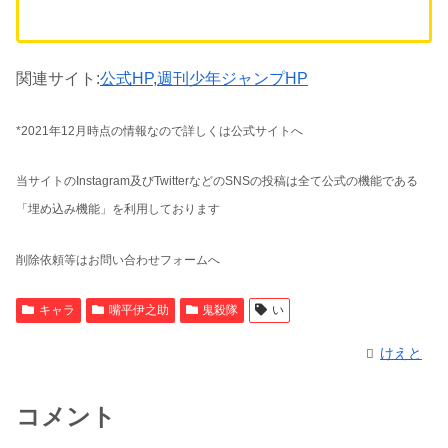
関連サイト:
公式HP
,
週刊少年ジャンプHP
*2021年12月時点の情報なので詳しくは公式サイトへ
当サイトのInstagram及びTwitterなどのSNSの投稿は全て公式の機能である
「埋め込み機能」を利用しております
削除依頼等はお問い合わせフォームへ
キャラ
嘴平伊之助
鬼殺隊
い
けえと
コメント