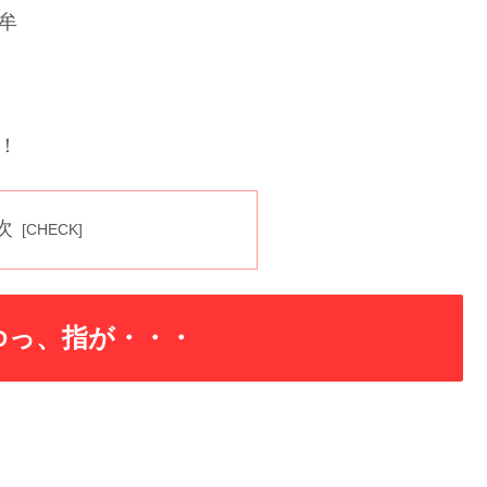
牟
！
次
ゆっ、指が・・・