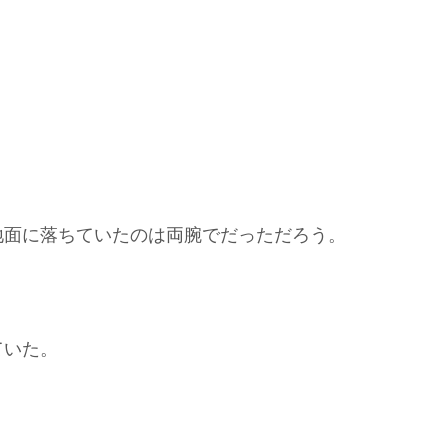
地面に落ちていたのは両腕でだっただろう。
。
ていた。