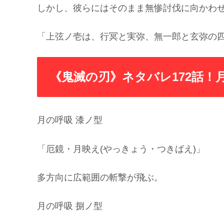
しかし、彼らにはそのまま無惨討伐に向かわ
「上弦ノ壱は、行冥と実弥、無一郎と玄弥の
《鬼滅の刃》ネタバレ172話！
月の呼吸 漆ノ型
「厄鏡・月映え(やっきょう・つきばえ)」
多方向に広範囲の斬撃が飛ぶ。
月の呼吸 捌ノ型