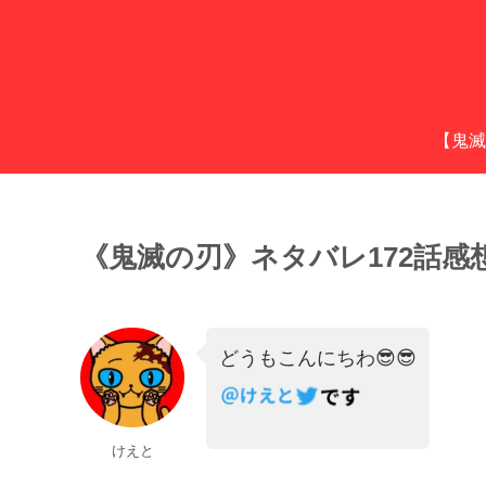
【鬼滅
《鬼滅の刃》ネタバレ172話
どうもこんにちわ😎😎
けえと