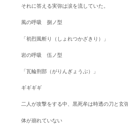
それに答える実弥は涙を流していた。
風の呼吸 捌ノ型
「初烈風斬り（しょれつかざきり）」
岩の呼吸 伍ノ型
「瓦輪刑部（がりんぎょうぶ）」
ギギギギ
二人が攻撃をする中、黒死牟は時透の刀と玄
体が崩れていない