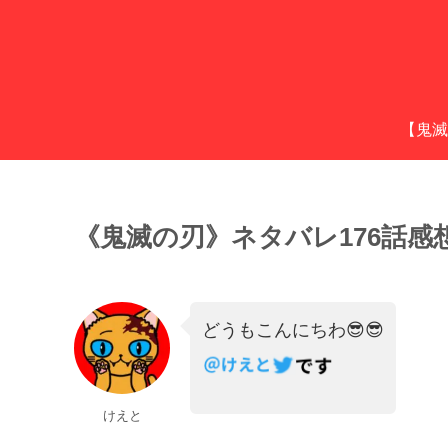
【鬼滅
《鬼滅の刃》ネタバレ176話感
どうもこんにちわ😎😎
けえと