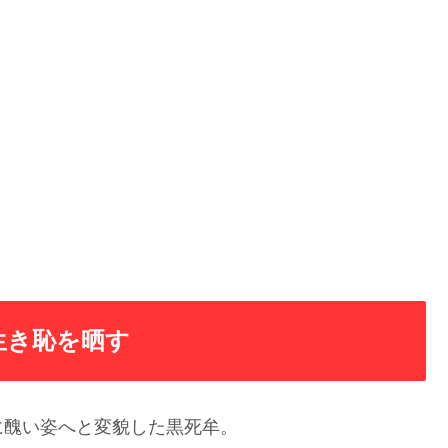
。
生き恥を晒す
に醜い姿へと変貌した黒死牟。