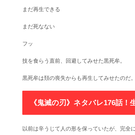
まだ再生できる
まだ死なない
フッ
技を食らう直前、回避してみせた黒死牟。
黒死牟は頚の喪失からも再生してみせたのだ
《鬼滅の刃》ネタバレ176話！
以前は辛うじて人の形を保っていたが、完全