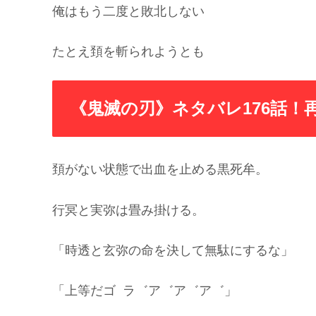
俺はもう二度と敗北しない
たとえ頚を斬られようとも
《鬼滅の刃》ネタバレ176話！
頚がない状態で出血を止める黒死牟。
行冥と実弥は畳み掛ける。
「時透と玄弥の命を決して無駄にするな」
「上等だゴ ラ゛ア゛ア゛ア゛」