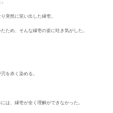
た」
なり突然に笑い出した縁壱。
いたため、そんな縁壱の姿に吐き気がした。
が刃を赤く染める。
牟には、縁壱が全く理解ができなかった。