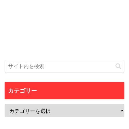
カテゴリー