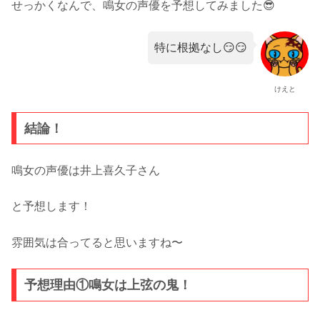
せっかくなんで、鳴女の声優を予想してみました😎
特に根拠なし😏😏
けえと
結論！
鳴女の声優は井上喜久子さん
と予想します！
雰囲気は合ってると思いますね〜
予想理由①鳴女は上弦の鬼！