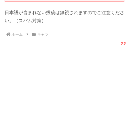
日本語が含まれない投稿は無視されますのでご注意くださ
い。（スパム対策）
ホーム
キャラ