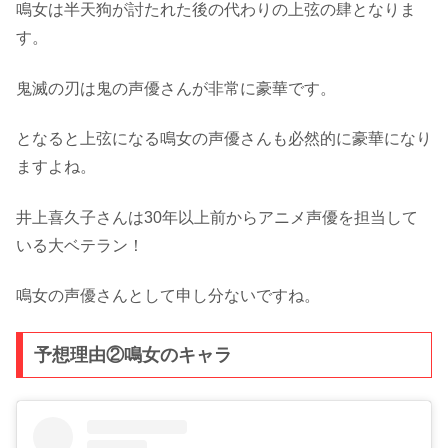
鳴女は半天狗が討たれた後の代わりの上弦の肆となりま
す。
鬼滅の刃は鬼の声優さんが非常に豪華です。
となると上弦になる鳴女の声優さんも必然的に豪華になり
ますよね。
井上喜久子さんは30年以上前からアニメ声優を担当して
いる大ベテラン！
鳴女の声優さんとして申し分ないですね。
予想理由②鳴女のキャラ