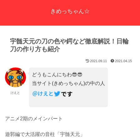
きめっちゃん☆
宇髄天元の刀の色や鍔など徹底解説！日輪
刀の作り方も紹介
2021.09.11
2021.04.15
どうもこんにちわ😎😎
当サイト(きめっちゃん)の中の人
けえと
アニメ2期のメインパート
遊郭編で大活躍の音柱「宇髄天元」