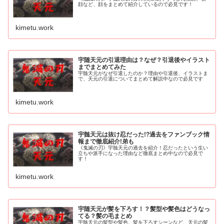
顔など、顔をまとめて紹介しているので必見です！
kimetu.work
宇随天元の引退理由は？なぜ？引退後やイラスト
までまとめてみた
宇髄天元がなぜ引退したのか？理由や引退後、イラストま
で、天元の引退についてまとめて解説中なので必見です
kimetu.work
宇髄天元は抜け忍だった!?過去をファンブック情
報まで徹底紹介!弟も
《鬼滅の刃》宇髄天元の過去を紹介！忍だったという生い
立ちや派手になった理由など徹底まとめ中なので必見で
す！
kimetu.work
宇随天元が髪を下ろす！？髪型や髪色はどうなっ
てる？髪の毛まとめ
宇髄天元の髪型や髪色、髪を下ろすシーンなど、天元の髪