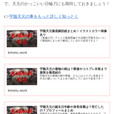
で、天元のかっこいい日輪刀にも期待しておきましょう！
👉
宇髄天元の事をもっと詳しく知っとく
宇随天元徹底解説総まとめ！イラストカラー画像
あり
《鬼滅の刃》アニメ２期遊郭編で大活躍の宇髄天元につい
て徹底的にまとめて解説しているので必見ですよ！
kimetu.work
宇髄天元の着物の柄は？隊服やコスプレ衣装まで
服装を徹底紹介
宇髄天元の着物の柄や隊服、さらにはコスプレ衣装まで、
天元の服についてまとめて紹介しているので必見です！
kimetu.work
宇随天元の誕生日年齢や身長体重は？死亡した
の？プロフィールまとめ
宇随天元の誕生日や年齢、身長体重や好きなものまで、プ