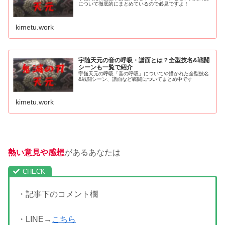
について徹底的にまとめているので必見ですよ！
kimetu.work
宇随天元の音の呼吸・譜面とは？全型技名&戦闘
シーンも一覧で紹介
宇髄天元の呼吸「音の呼吸」についてや描かれた全型技名
&戦闘シーン、譜面など戦闘についてまとめ中です
kimetu.work
熱い意見や感想
があるあなたは
・記事下のコメント欄
・LINE→
こちら