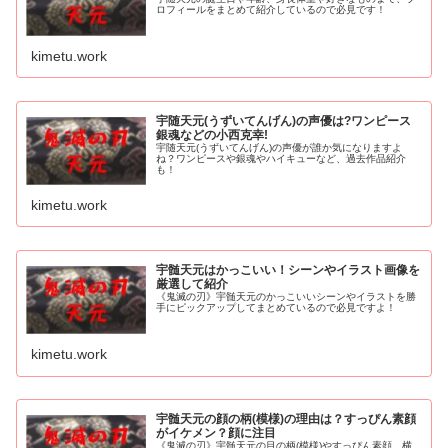
ロフィールをまとめて紹介しているので必見です！
kimetu.work
宇随天元(うずいてんげん)の声優は?ワンピース
銀魂などの小西克幸!
宇随天元(うずいてんげん)の声優が誰か気になりますよ
ね？ワンピースや銀魂やハイキューなど、過去作品紹介
も！
kimetu.work
宇髄天元はかっこいい！シーンやイラスト画像を
厳選して紹介
《鬼滅の刃》宇髄天元のかっこいいシーンやイラストを勝
手にピックアップしてまとめているので必見ですよ！
kimetu.work
宇髄天元の顔の柄(模様)の理由は？すっぴん素顔
がイケメン？顔に注目
《鬼滅の刃》宇髄天元の目の柄(模様)やすっぴん素顔、横