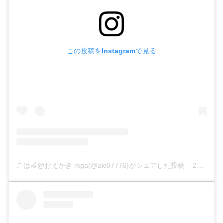
この投稿をInstagramで見る
こは🍏@おえかき mga(@aki07776)がシェアした投稿
–
2020年 4月月21日午前3時23分PDT