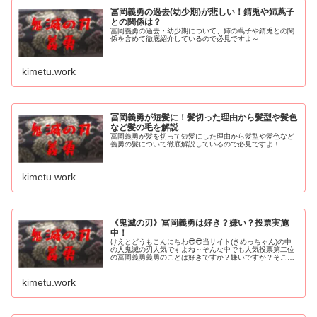
冨岡義勇の過去(幼少期)が悲しい！錆兎や姉蔦子
との関係は？
冨岡義勇の過去・幼少期について、姉の蔦子や錆兎との関
係を含めて徹底紹介しているので必見ですよ～
kimetu.work
冨岡義勇が短髪に！髪切った理由から髪型や髪色
など髪の毛を解説
冨岡義勇が髪を切って短髪にした理由から髪型や髪色など
義勇の髪について徹底解説しているので必見ですよ！
kimetu.work
《鬼滅の刃》冨岡義勇は好き？嫌い？投票実施
中！
けえとどうもこんにちわ😎😎当サイト(きめっちゃん)の中
の人鬼滅の刃人気ですよね～そんな中でも人気投票第二位
の冨岡義勇義勇のことは好きですか？嫌いですか？そこで
この記事は・冨岡義勇の好き嫌い投票・好きな意見まと
め・嫌いな意見まとめ☝️こんな感...
kimetu.work