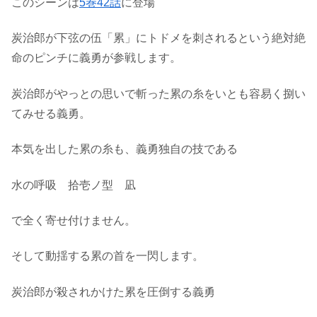
このシーンは
5巻42話
に登場
炭治郎が下弦の伍「累」にトドメを刺されるという絶対絶
命のピンチに義勇が参戦します。
炭治郎がやっとの思いで斬った累の糸をいとも容易く捌い
てみせる義勇。
本気を出した累の糸も、義勇独自の技である
水の呼吸 拾壱ノ型 凪
で全く寄せ付けません。
そして動揺する累の首を一閃します。
炭治郎が殺されかけた累を圧倒する義勇