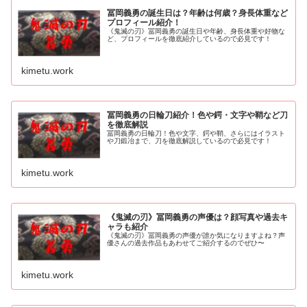
冨岡義勇の誕生日は？年齢は何歳？身長体重など
プロフィール紹介！
《鬼滅の刃》冨岡義勇の誕生日や年齢、身長体重や好物な
ど、プロフィールを徹底紹介しているので必見です！
kimetu.work
冨岡義勇の日輪刀紹介！色や鍔・文字や鞘など刀
を徹底解説
冨岡義勇の日輪刀！色や文字、鍔や鞘、さらにはイラスト
や刀鍛冶まで、刀を徹底解説しているので必見です！
kimetu.work
《鬼滅の刃》冨岡義勇の声優は？顔写真や過去キ
ャラも紹介
《鬼滅の刃》冨岡義勇の声優が誰か気になりますよね？声
優さんの過去作品もあわせてご紹介するのでぜひ〜
kimetu.work