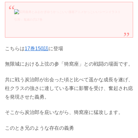
引用：鬼滅の刃17巻
こちらは
17巻150話
に登場
無限城における上弦の参「猗窩座」との戦闘の場面です。
共に戦う炭治郎が出会った頃と比べて遥かな成長を遂げ、
柱クラスの強さに達している事に影響を受け、奮起され痣
を発現させた義勇。
そこから炭治郎を庇いながら、猗窩座に猛攻します。
このとき兄のような存在の義勇