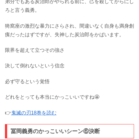
弟分でもある炭治郎がやられる前に、己を殺してからにし
ろと言う義勇。
猗窩座の激烈な暴力にさらされ、間違いなく自身も満身創
痍だったはずですが、失神した炭治郎をかばいます。
限界を超えて立つその強さ
決して倒れないという信念
必ず守るという覚悟
どれをとっても本当にかっこいいですね🤩
👉
鬼滅の刃18巻を読む
冨岡義勇のかっこいいシーン⑥決断