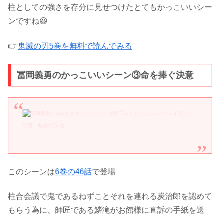
柱としての強さを存分に見せつけたとてもかっこいいシー
ンですね😆
👉
鬼滅の刃5巻を無料で読んでみる
冨岡義勇のかっこいいシーン③命を捧ぐ決意
引用：鬼滅の刃6巻
このシーンは
6巻の46話
で登場
柱合会議で鬼であるねずことそれを連れる炭治郎を認めて
もらう為に、師匠である鱗滝がお館様に直訴の手紙を送