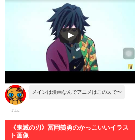
メインは漫画なんでアニメはこの辺で〜
けえと
《鬼滅の刃》冨岡義勇のかっこいいイラス
ト画像