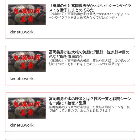
《鬼滅の刃》冨岡義勇がかわいい！シーンやイラ
ストを勝手にまとめてみた
《鬼滅の刃》冨岡義勇は実は天然でかわいいんですよ！シ
ーンやイラストをまとめてみたんでぜひどうぞ〜
kimetu.work
冨岡義勇が鮭大根で笑顔に⁉横顔・泣き顔や目の
色など顔を徹底紹介
《鬼滅の刃》冨岡義勇の横顔、笑顔や泣き顔、目の色など
顔にまつわるあれこれをまとめているので必見です！
kimetu.work
冨岡義勇の水の呼吸とは？技名一覧と戦闘シーン
も一緒に！拾壱ノ型凪
冨岡義勇の扱う水の呼吸や使った技名＆戦闘シーンを一覧
で紹介しているので、あなたも必見ですよ！
kimetu.work