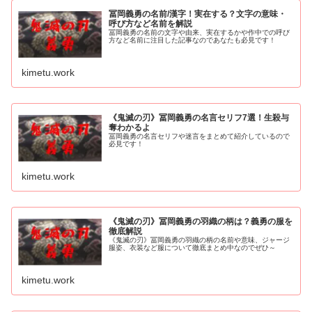
冨岡義勇の名前/漢字！実在する？文字の意味・
呼び方など名前を解説
冨岡義勇の名前の文字や由来、実在するかや作中での呼び
方など名前に注目した記事なのであなたも必見です！
kimetu.work
《鬼滅の刃》冨岡義勇の名言セリフ7選！生殺与
奪わかるよ
冨岡義勇の名言セリフや迷言をまとめて紹介しているので
必見です！
kimetu.work
《鬼滅の刃》冨岡義勇の羽織の柄は？義勇の服を
徹底解説
《鬼滅の刃》冨岡義勇の羽織の柄の名前や意味、ジャージ
服姿、衣装など服について徹底まとめ中なのでぜひ～
kimetu.work