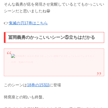
そんな義勇が痣を発現させ覚醒しているとてもかっこいい
シーンだと思いましたね😁
👉
鬼滅の刃17巻はこちら
冨岡義勇のかっこいいシーン⑤立ちはだかる
引用：鬼滅の刃18巻
このシーンは
18巻の153話
に登場
猗窩座との戦いも終盤。