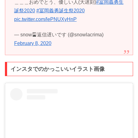
＿＿＿おめでとう、優しい人(大遅刻)
#冨岡義勇生
誕祭2020
#冨岡義勇誕生祭2020
pic.twitter.com/lePNUXyHnP
— snow🎴返信遅いです (@snowlacrima)
February 8, 2020
インスタでのかっこいいイラスト画像