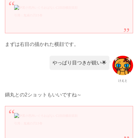
引用：鬼滅の刃15巻
まずは右目の描かれた横顔です。
やっぱり目つきが鋭い🌟
けえと
鏑丸との2ショットもいいですね～
引用：鬼滅の刃15巻