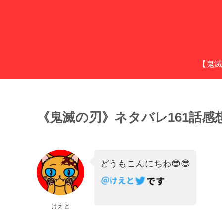
【鬼滅
《鬼滅の刃》ネタバレ161話
どうもこんにちわ😎😎
けえと