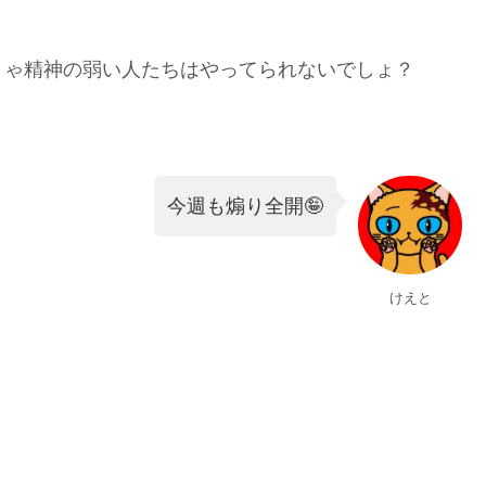
きゃ精神の弱い人たちはやってられないでしょ？
今週も煽り全開🤪
けえと