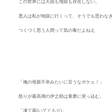
この世界には天国も地獄も存在しない。
悪人は私が地獄に行くって、そうでも思わな
つくづく思う人間って気の毒だよねえ
「俺の母親不幸みたいに言うなボケェ！」
怒りが最高潮の伊之助は童磨に突っ込む。
「凍て曇(いてぐもり)」