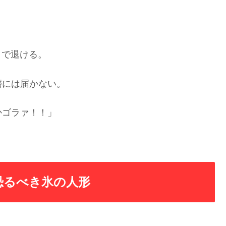
」で退ける。
磨には届かない。
かゴラァ！！」
恐るべき氷の人形