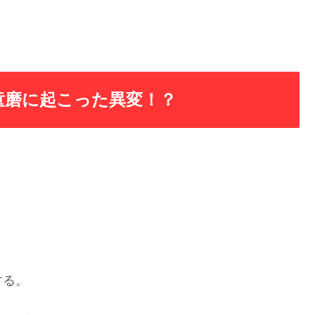
童磨に起こった異変！？
する。