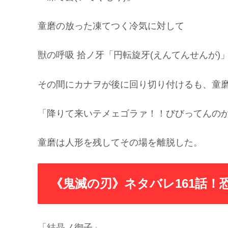
童磨の放った凍てつく冷気に対して
獣の呼吸 拾ノ牙「円転旋牙(えんてんせんが)
その間にカナヲが後に回り切り付けるも、童
「降りて来いテメェゴラァ！！びびってんの
童磨は人形を残してその場を離脱した。
《鬼滅の刃》ネタバレ161話！
「結晶ノ御子」