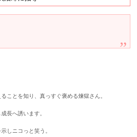
えることを知り、真っすぐ褒める煉獄さん。
し成長へ誘います。
を示しニコっと笑う。