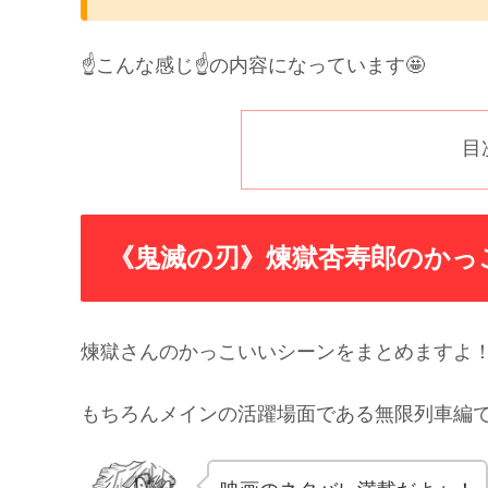
☝️こんな感じ☝️の内容になっています🤩
目
《鬼滅の刃》煉獄杏寿郎のかっ
煉獄さんのかっこいいシーンをまとめますよ
もちろんメインの活躍場面である無限列車編で