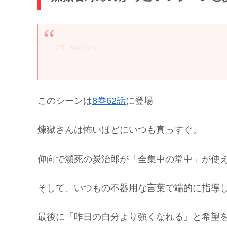
引用：鬼滅の刃8巻
このシーンは
8巻62話
に登場
煉獄さんは怖いほどにいつも真っすぐ。
仰向で瀕死の炭治郎が「全集中の常中」が使
そして、いつもの不器用な言葉で端的に指導
最後に「昨日の自分より強くなれる」と希望