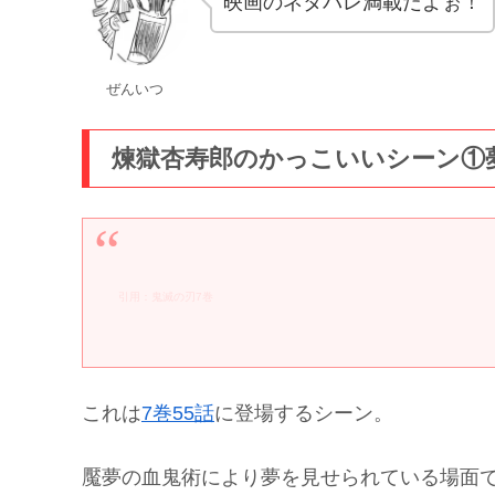
映画のネタバレ満載だよぉ！
ぜんいつ
煉獄杏寿郎のかっこいいシーン①
引用：鬼滅の刃7巻
これは
7巻55話
に登場するシーン。
魘夢の血鬼術により夢を見せられている場面