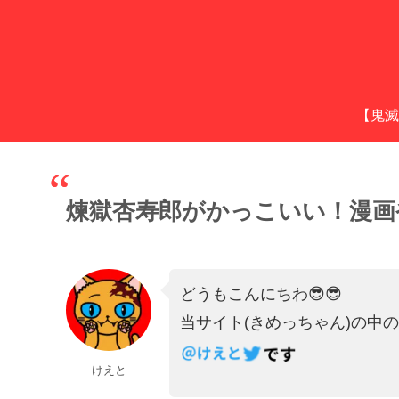
【鬼滅
煉獄杏寿郎がかっこいい！漫画
どうもこんにちわ😎😎
当サイト(きめっちゃん)の中
けえと