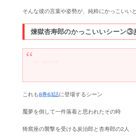
そんな彼の言葉や姿勢が、純粋にかっこいい
煉獄杏寿郎のかっこいいシーン③
引用：鬼滅の刃8巻
これも
8巻63話
に登場するシーン
魘夢を倒して一件落着と思われたその時
猗窩座の襲撃を受ける炭治郎と杏寿郎の2人