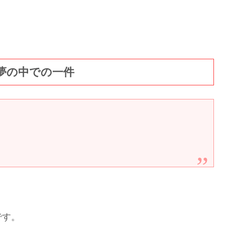
夢の中での一件
です。