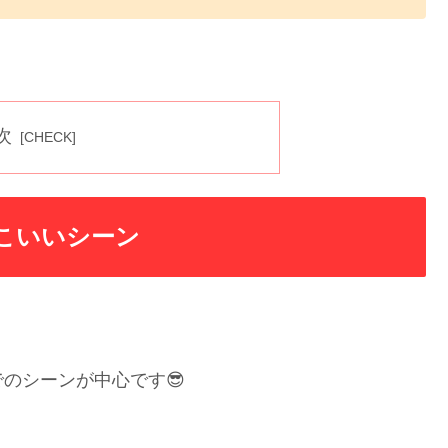
次
こいいシーン
！
のシーンが中心です😎