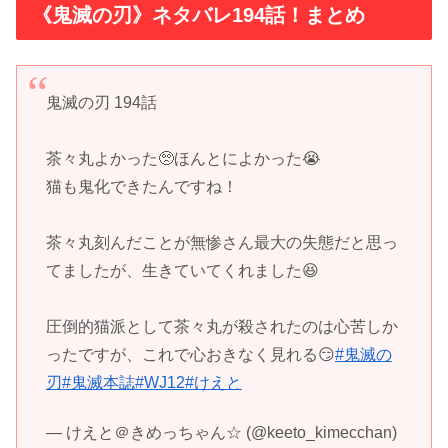
《鬼滅の刃》ネタバレ194話！まとめ
鬼滅の刃 194話
茶々丸よかった🥺ほんとによかった😭
猫も鬼化できたんですね！
茶々丸刻んだことが無惨さん最大の失態だと思っ
てましたが、生きていてくれました😆
圧倒的猫派として茶々丸が殺されたのは心苦しか
ったですが、これで心おきなく見れる😏
#鬼滅の
刃
#鬼滅本誌
#WJ12
#けえと
— けえと＠きめっちゃん☆ (@keeto_kimecchan)