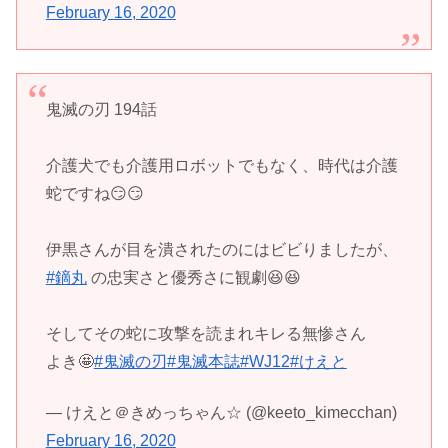
February 16, 2020
鬼滅の刃 194話
介護犬でも介護用ロボットでもなく、時代は介護
蛇ですね😏😏
伊黒さんが目を潰されたのにはビビりましたが、
#鏑丸
の忠実さと優秀さに観劇😆😆
そしてその蛇に攻撃を読まれキレる無惨さん
よき🤩
#鬼滅の刃
#鬼滅本誌
#WJ12
#けえと
— けえと＠きめっちゃん☆ (@keeto_kimecchan)
February 16, 2020