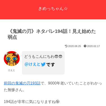
きめっちゃん☆
《鬼滅の刃》ネタバレ194話！見え始めた
弱点
2020.08.25
2020.02.17
どうもこんにちわ😎😎
けえと
前回の鬼滅の刃193話
で、9000年老いていたことがわかっ
た無惨さん。
194話が非常に気になりますね🤪