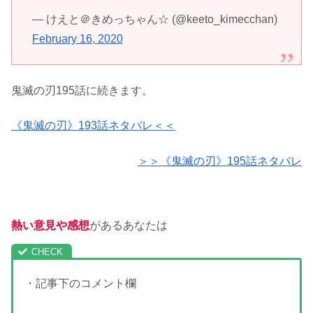
— けえと＠きめっちゃん☆ (@keeto_kimecchan)
February 16, 2020
鬼滅の刃195話に続きます。
《鬼滅の刃》193話ネタバレ＜＜
＞＞《鬼滅の刃》195話ネタバレ
熱い意見や感想
があるあなたは
・記事下のコメント欄