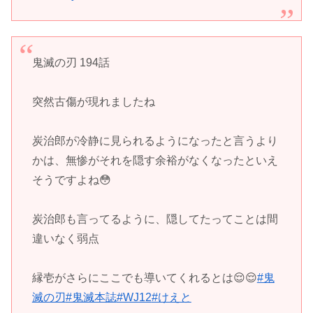
鬼滅の刃 194話
突然古傷が現れましたね
炭治郎が冷静に見られるようになったと言うより
かは、無惨がそれを隠す余裕がなくなったといえ
そうですよね😳
炭治郎も言ってるように、隠してたってことは間
違いなく弱点
縁壱がさらにここでも導いてくれるとは😌😌
#鬼
滅の刃
#鬼滅本誌
#WJ12
#けえと