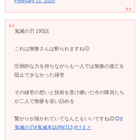
February 21, 2020
鬼滅の刃 195話
これは無惨さんは斬られますね😑
圧倒的な力を持ちながらも一人では無惨の逃亡を
阻止できなかった縁壱
その縁壱の想いと技術を受け継いだ今の隊員たち
が二人で無惨を追い詰める
繋がりが描かれていてなんともいいですね😊😊
#
鬼滅の刃
#鬼滅本誌
#WJ13
#けえと