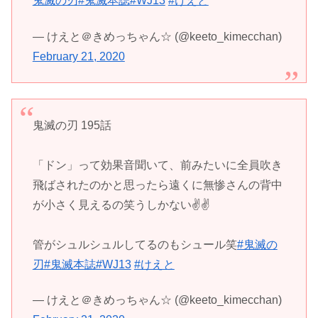
鬼滅の刃
#鬼滅本誌
#WJ13
#けえと
— けえと＠きめっちゃん☆ (@keeto_kimecchan)
February 21, 2020
鬼滅の刃 195話
「ドン」って効果音聞いて、前みたいに全員吹き
飛ばされたのかと思ったら遠くに無惨さんの背中
が小さく見えるの笑うしかない✌️✌️
管がシュルシュルしてるのもシュール笑
#鬼滅の
刃
#鬼滅本誌
#WJ13
#けえと
— けえと＠きめっちゃん☆ (@keeto_kimecchan)