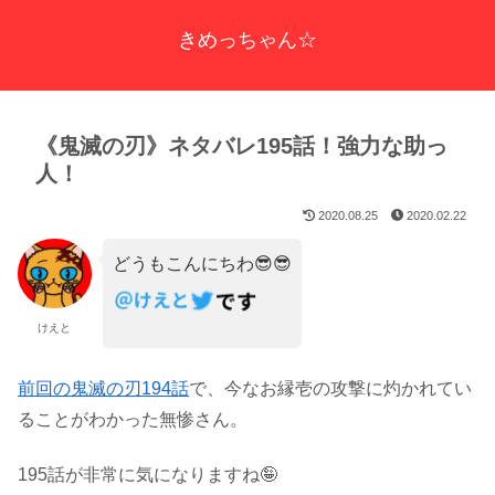
きめっちゃん☆
《鬼滅の刃》ネタバレ195話！強力な助っ
人！
2020.08.25
2020.02.22
どうもこんにちわ😎😎
けえと
前回の鬼滅の刃194話
で、今なお縁壱の攻撃に灼かれてい
ることがわかった無惨さん。
195話が非常に気になりますね🤪