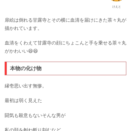
けえと
扉絵は倒れる甘露寺とその横に血清を届けにきた茶々丸が
描かれています。
血清をくわえて甘露寺の顔にちょこんと手を乗せる茶々丸
がかわいい😆😆
本物の化け物
縁壱思い出す無惨。
最初は弱く見えた
闘気も殺意もないそんな男が
私の頚を刎ね斬り刻むなど