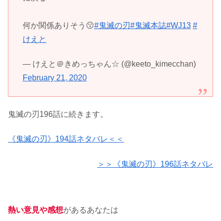
何か関係ありそう😗
#鬼滅の刃
#鬼滅本誌
#WJ13
#
けえと
— けえと＠きめっちゃん☆ (@keeto_kimecchan)
February 21, 2020
鬼滅の刃196話に続きます。
《鬼滅の刃》194話ネタバレ＜＜
＞＞《鬼滅の刃》196話ネタバレ
熱い意見や感想
があるあなたは