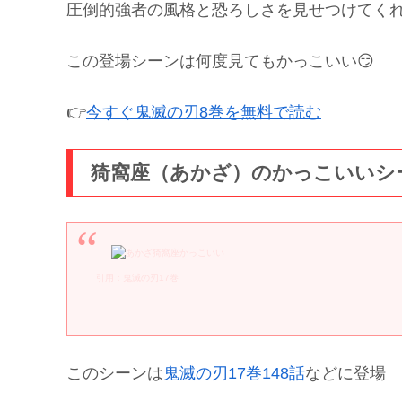
圧倒的強者の風格と恐ろしさを見せつけてく
この登場シーンは何度見てもかっこいい😏
👉
今すぐ鬼滅の刃8巻を無料で読む
猗窩座（あかざ）のかっこいいシ
引用：鬼滅の刃17巻
このシーンは
鬼滅の刃17巻148話
などに登場