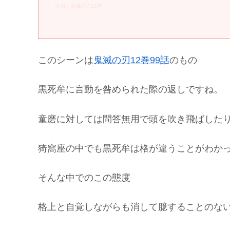
引用：鬼滅の刃12巻
このシーンは
鬼滅の刃12巻99話
のもの
黒死牟に言動を咎められた際の返しですね。
童磨に対しては問答無用で頭を吹き飛ばした
猗窩座の中でも黒死牟は格が違うことがわか
そんな中でのこの態度
格上と自覚しながらも消して臆することのな