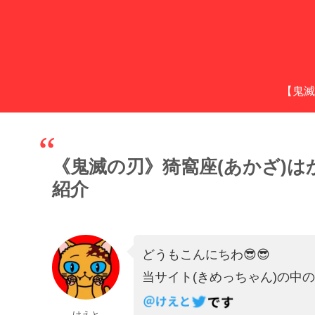
【鬼滅
《鬼滅の刃》猗窩座(あかざ)
紹介
どうもこんにちわ😎😎
当サイト(きめっちゃん)の中
けえと