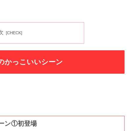
次
のかっこいいシーン
ーン①初登場