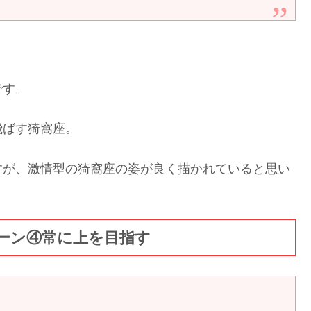
です。
飛ばす猗窩座。
すが、激情型の猗窩座の姿が良く描かれていると思い
ーン④常に上を目指す