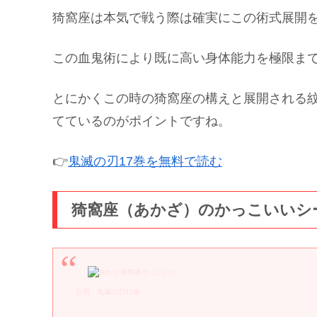
猗窩座は本気で戦う際は確実にこの術式展開
この血鬼術により既に高い身体能力を極限ま
とにかくこの時の猗窩座の構えと展開される
てているのがポイントですね。
👉
鬼滅の刃17巻を無料で読む
猗窩座（あかざ）のかっこいいシ
引用：鬼滅の刃12巻