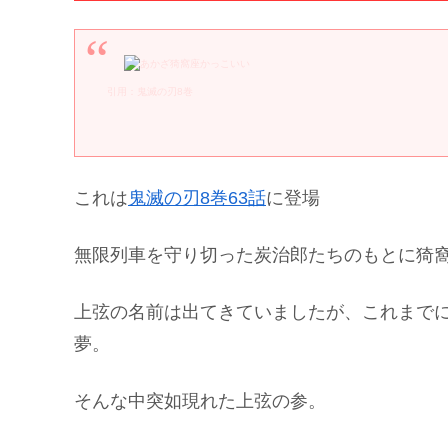
引用：鬼滅の刃8巻
これは
鬼滅の刃8巻63話
に登場
無限列車を守り切った炭治郎たちのもとに猗
上弦の名前は出てきていましたが、これまで
夢。
そんな中突如現れた上弦の参。