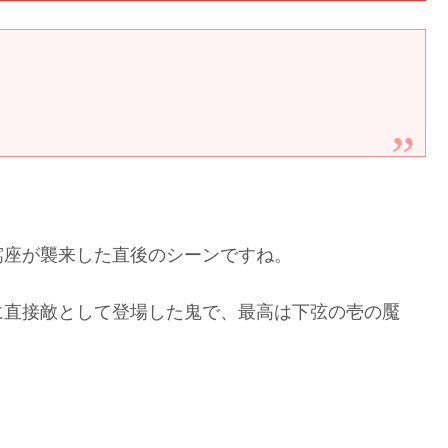
窩座が襲来した直後のシーンですね。
に直接敵として登場した鬼で、最高は下弦の壱の魘