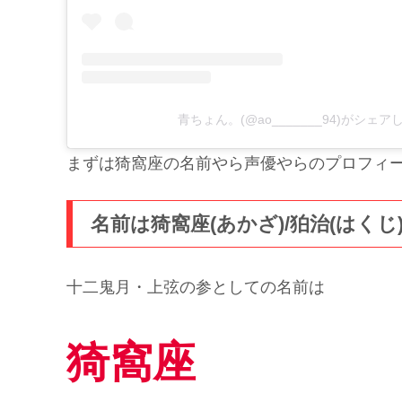
青ちょん。(@ao_______94)がシェ
まずは猗窩座の名前やら声優やらのプロフィ
名前は猗窩座(あかざ)/狛治(はくじ
十二鬼月・上弦の参としての名前は
猗窩座