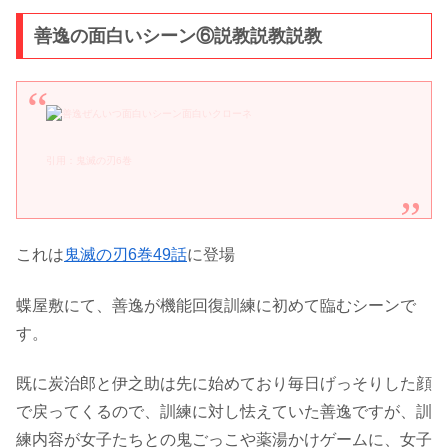
善逸の面白いシーン⑥説教説教説教
引用：鬼滅の刃6巻
これは
鬼滅の刃6巻49話
に登場
蝶屋敷にて、善逸が機能回復訓練に初めて臨むシーンで
す。
既に炭治郎と伊之助は先に始めており毎日げっそりした顔
で戻ってくるので、訓練に対し怯えていた善逸ですが、訓
練内容が女子たちとの鬼ごっこや薬湯かけゲームに、女子