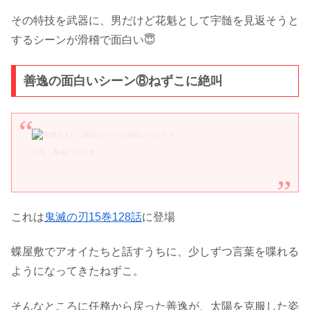
その特技を武器に、男だけど花魁として宇髄を見返そうと
するシーンが滑稽で面白い😇
善逸の面白いシーン⑧ねずこに絶叫
引用：鬼滅の刃15巻
これは
鬼滅の刃15巻128話
に登場
蝶屋敷でアオイたちと話すうちに、少しずつ言葉を喋れる
ようになってきたねずこ。
そんなところに任務から戻った善逸が、太陽を克服した姿