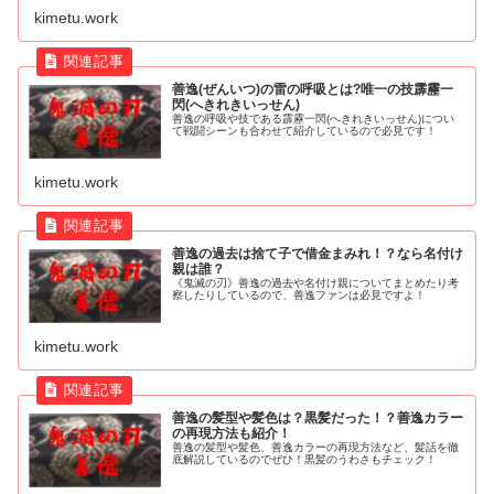
kimetu.work
善逸(ぜんいつ)の雷の呼吸とは?唯一の技霹靂一
閃(へきれきいっせん)
善逸の呼吸や技である霹靂一閃(へきれきいっせん)につい
て戦闘シーンも合わせて紹介しているので必見です！
kimetu.work
善逸の過去は捨て子で借金まみれ！？なら名付け
親は誰？
《鬼滅の刃》善逸の過去や名付け親についてまとめたり考
察したりしているので、善逸ファンは必見ですよ！
kimetu.work
善逸の髪型や髪色は？黒髪だった！？善逸カラー
の再現方法も紹介！
善逸の髪型や髪色、善逸カラーの再現方法など、髪話を徹
底解説しているのでぜひ！黒髪のうわさもチェック！