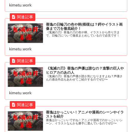
kimetu.work
善逸の日輪刀の色や柄(模様)は？鍔やイラスト画
像まで刀を徹底紹介！
《鬼滅の刃》善逸の刀の色や柄、イラストから作り方ま
で、日輪刀について徹底まとめしているので必見です！
kimetu.work
《鬼滅の刃》善逸の声優は誰なの？進撃の巨人や
ヒロアカのあの人
《鬼滅の刃》善逸の声優が誰か気になりますよね？声優さ
んの過去作品もあわせてご紹介するのでぜひ〜
kimetu.work
善逸はかっこいい！アニメや漫画のシーンやイラ
ストを紹介
善逸はかっこいいですね！アニメや漫画でのかっこいいシ
ーン、イラストなんかも勝手に選んでいるのでぜひ〜