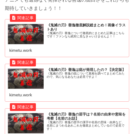
期待していきましょう！！
《鬼滅の刃》善逸徹底解説総まとめ！画像イラス
トあり
《鬼滅の刃》善逸について徹底的にまとめた記事はこちら
です！ファンなら絶対に見なきゃいけませんよ！！
kimetu.work
《鬼滅の刃》善逸は痣が発現したの？【決定版】
《鬼滅の刃》善逸の痣について真相を調べてまとめてみた
ので、気になるあなたは必見ですよ！
kimetu.work
《鬼滅の刃》善逸の苗字は？名前の由来や意味を
考察【名前のお話】
《鬼滅の刃》善逸の苗字の漢字や名前の意味・由来など、
名前にまつわるあれこれを徹底まとめしているので必見で
す！