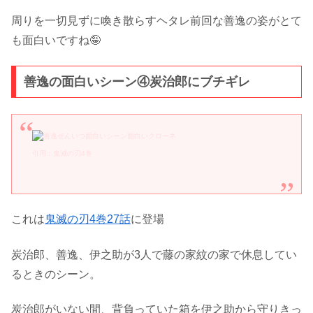
周りを一切見ずに喚き散らすヘタレ前回な善逸の姿がとて
も面白いですね🤪
善逸の面白いシーン④炭治郎にブチギレ
引用：鬼滅の刃4巻
これは
鬼滅の刃4巻27話
に登場
炭治郎、善逸、伊之助が3人で藤の家紋の家で休息してい
るときのシーン。
炭治郎がいない間、背負っていた箱を伊之助から守りきっ