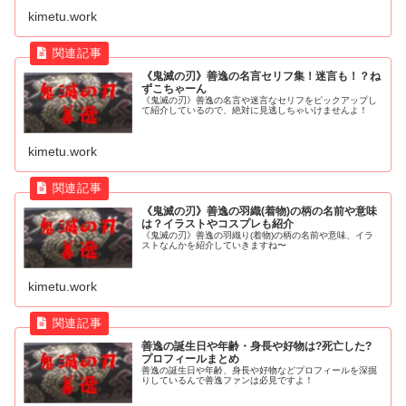
kimetu.work
《鬼滅の刃》善逸の名言セリフ集！迷言も！？ね
ずこちゃーん
《鬼滅の刃》善逸の名言や迷言なセリフをピックアップし
て紹介しているので、絶対に見逃しちゃいけませんよ！
kimetu.work
《鬼滅の刃》善逸の羽織(着物)の柄の名前や意味
は？イラストやコスプレも紹介
《鬼滅の刃》善逸の羽織り(着物)の柄の名前や意味、イラ
ストなんかを紹介していきますね〜
kimetu.work
善逸の誕生日や年齢・身長や好物は?死亡した?
プロフィールまとめ
善逸の誕生日や年齢、身長や好物などプロフィールを深掘
りしているんで善逸ファンは必見ですよ！