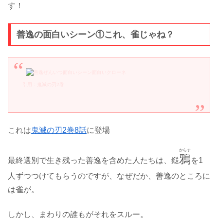
す！
善逸の面白いシーン①これ、雀じゃね？
引用：鬼滅の刃2巻
これは
鬼滅の刃2巻8話
に登場
からす
鴉
最終選別で生き残った善逸を含めた人たちは、鎹
を1
人ずつつけてもらうのですが、なぜだか、善逸のところに
は雀が。
しかし、まわりの誰もがそれをスルー。