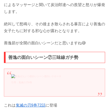
によるマッサージと聞いて炭治郎達への羨望と怒りが爆発
します。
絶叫して怒鳴り、その後まき散らされる暴言により善逸の
女子たちに対する邪な心が露わとなります。
善逸節が全開の面白いシーンだと思いますね😅
善逸の面白いシーン⑦三味線ガチ勢
引用：鬼滅の刃9巻
これは
鬼滅の刃9巻72話
に登場