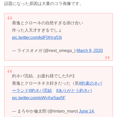
話題になった原因は大量のコラ画像です。
善逸とクローネの自然すぎる掛け合い
作った人天才すぎるでしょ
pic.twitter.com/kdF0Hcg53j
— ライスオメガ (@next_omega_)
March 9, 2020
約ネバ完結、お疲れ様でした‼️🎉🍾
善逸とクローネネタ好きだった（笑
#約束のネバ
ーランド
#約ネバ完結
#ありがとう約ネバ
pic.twitter.com/oWyXw5aq5F
— まろやか倫太郎 (@rintaro_maro)
June 14,