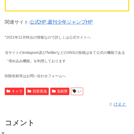
関連サイト:
公式HP
,
週刊少年ジャンプHP
*2021年12月時点の情報なので詳しくは公式サイトへ
当サイトのInstagram及びTwitterなどのSNSの投稿は全て公式の機能である
「埋め込み機能」を利用しております
削除依頼等はお問い合わせフォームへ
キャラ
我妻善逸
鬼殺隊
い
けえと
コメント
×