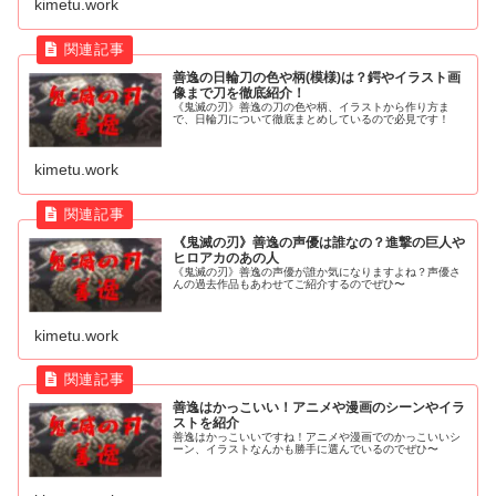
kimetu.work
善逸の日輪刀の色や柄(模様)は？鍔やイラスト画
像まで刀を徹底紹介！
《鬼滅の刃》善逸の刀の色や柄、イラストから作り方ま
で、日輪刀について徹底まとめしているので必見です！
kimetu.work
《鬼滅の刃》善逸の声優は誰なの？進撃の巨人や
ヒロアカのあの人
《鬼滅の刃》善逸の声優が誰か気になりますよね？声優さ
んの過去作品もあわせてご紹介するのでぜひ〜
kimetu.work
善逸はかっこいい！アニメや漫画のシーンやイラ
ストを紹介
善逸はかっこいいですね！アニメや漫画でのかっこいいシ
ーン、イラストなんかも勝手に選んでいるのでぜひ〜