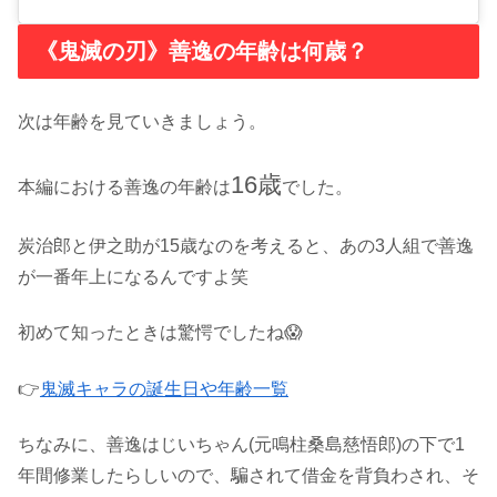
《鬼滅の刃》善逸の年齢は何歳？
次は年齢を見ていきましょう。
16歳
本編における善逸の年齢は
でした。
炭治郎と伊之助が15歳なのを考えると、あの3人組で善逸
が一番年上になるんですよ笑
初めて知ったときは驚愕でしたね😱
👉
鬼滅キャラの誕生日や年齢一覧
ちなみに、善逸はじいちゃん(元鳴柱桑島慈悟郎)の下で1
年間修業したらしいので、騙されて借金を背負わされ、そ