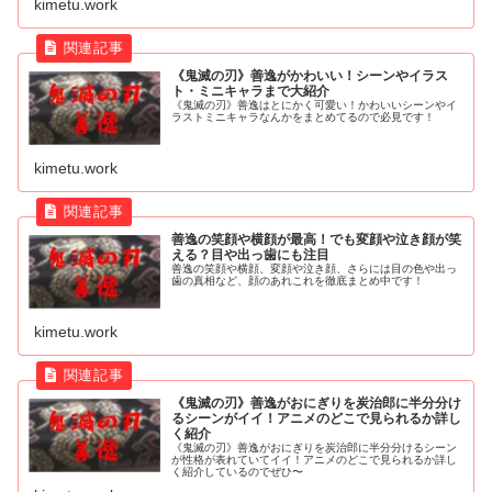
kimetu.work
《鬼滅の刃》善逸がかわいい！シーンやイラス
ト・ミニキャラまで大紹介
《鬼滅の刃》善逸はとにかく可愛い！かわいいシーンやイ
ラストミニキャラなんかをまとめてるので必見です！
kimetu.work
善逸の笑顔や横顔が最高！でも変顔や泣き顔が笑
える？目や出っ歯にも注目
善逸の笑顔や横顔、変顔や泣き顔、さらには目の色や出っ
歯の真相など、顔のあれこれを徹底まとめ中です！
kimetu.work
《鬼滅の刃》善逸がおにぎりを炭治郎に半分分け
るシーンがイイ！アニメのどこで見られるか詳し
く紹介
《鬼滅の刃》善逸がおにぎりを炭治郎に半分分けるシーン
が性格が表れていてイイ！アニメのどこで見られるか詳し
く紹介しているのでぜひ〜