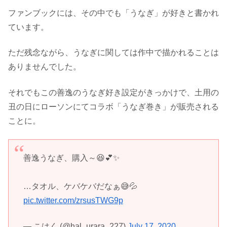
ファンブックには、その中でも「うなぎ」が好きと書かれ
ています。
ただ残念ながら、うなぎに関しては作中で描かれることは
ありませんでした。
それでもこの善逸のうなぎ好き設定がきっかけで、土用の
丑の日にローソンにてコラボ「うなぎ巻き」が販売される
ことに。
善逸うなぎ、購入～😆💕✨
…タオル、ケバケバだなぁ😅💦
pic.twitter.com/zrsusTWG9p
— こはく (@hal_urara_227)
July 17, 2020