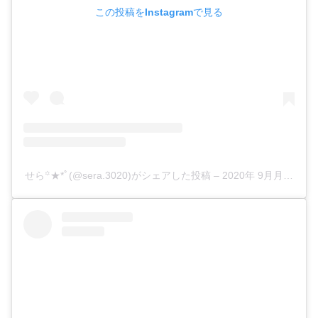
この投稿をInstagramで見る
せら꙳★*ﾟ(@sera.3020)がシェアした投稿
–
2020年 9月月3日午前