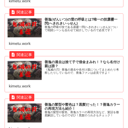
kimetu.work
善逸(ぜんいつ)の雷の呼吸とは?唯一の技霹靂一
閃(へきれきいっせん)
善逸の呼吸や技である霹靂一閃(へきれきいっせん)につい
て戦闘シーンも合わせて紹介しているので必見です！
kimetu.work
善逸の過去は捨て子で借金まみれ！？なら名付け
親は誰？
《鬼滅の刃》善逸の過去や名付け親についてまとめたり考
察したりしているので、善逸ファンは必見ですよ！
kimetu.work
善逸の髪型や髪色は？黒髪だった！？善逸カラー
の再現方法も紹介！
善逸の髪型や髪色、善逸カラーの再現方法など、髪話を徹
底解説しているのでぜひ！黒髪のうわさもチェック！