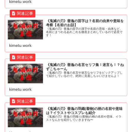
kimetu.work
《鬼滅の刃》善逸の苗字は？名前の由来や意味を
考察【名前のお話】
《鬼滅の刃》善逸の苗字の漢字や名前の意味・由来など、
名前にまつわるあれこれを徹底まとめしているので必見で
す！
kimetu.work
《鬼滅の刃》善逸の名言セリフ集！迷言も！？ね
ずこちゃーん
《鬼滅の刃》善逸の名言や迷言なセリフをピックアップし
て紹介しているので、絶対に見逃しちゃいけませんよ！
kimetu.work
《鬼滅の刃》善逸の羽織(着物)の柄の名前や意味
は？イラストやコスプレも紹介
《鬼滅の刃》善逸の羽織り(着物)の柄の名前や意味、イラ
ストなんかを紹介していきますね〜